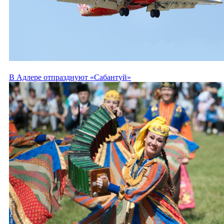
В Адлере отпразднуют «Сабантуй»